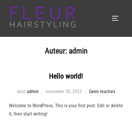
Ga
naar
TOGGLE 
de
inhoud
Auteur:
admin
Hello world!
Geplaatst
door
admin
november 30, 2023
Geen reacties
op
Welcome to WordPress. This is your first post. Edit or delete
it, then start writing!